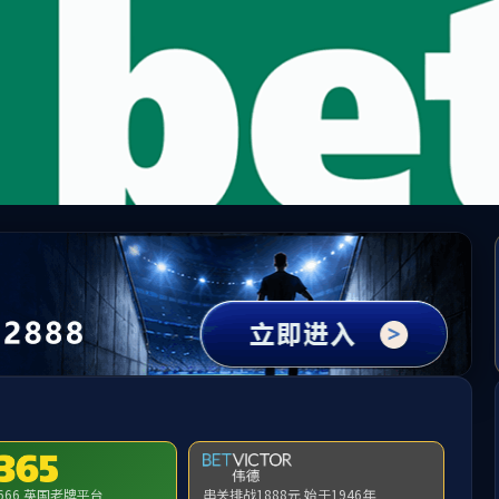
中国·PA视讯(集团)官方网站-PlayAceAG旗舰
首页
关于我们
新闻中心