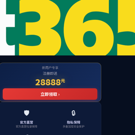
业务板块
党建与文化
联系我们
首页
>
新闻中心
>
公告公示