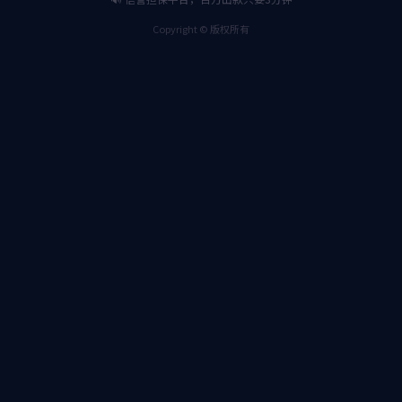
股权投资
利用自身城市运营体系的平台化优势
元投资方式，广泛参与“国家乡村振兴
孵化，其中“优客工场”项目已于202
融资服务
全力发挥金融资本撬动作用，利用多
资基金业协会备案，主
机构资源及政府和平台资源，与产业
7年完成了中景1号
企业联动，通过EPC+F、发债咨询、