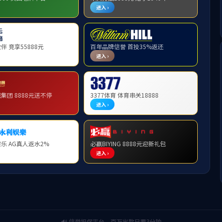
城市金融
布局为引领，做好相关项目投资落地以及配套资本运作、融资孵