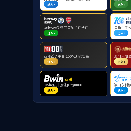
作为集团各分公司子公司业务板块的桥梁，以城市运营战略
升，期间辅以咨询业务获利。