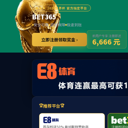
业务板块首页
城市研究
城市金融
城市产