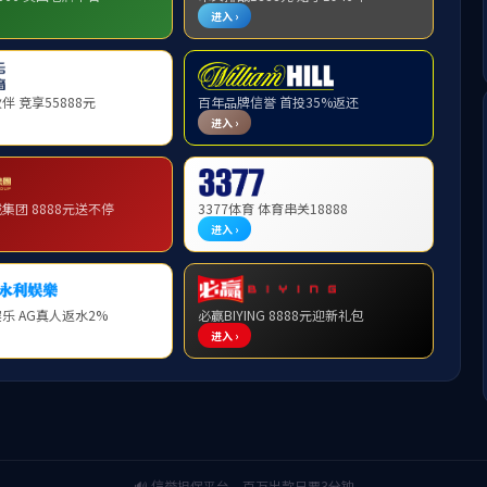
李先逵
张柏
部科技司司长、博士生导师
原国家文物局副局