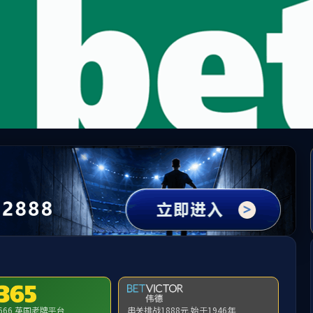
中国·PA视讯(集团)官方网站-PlayAceAG旗舰
首页
关于我们
新闻中心